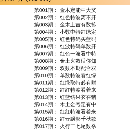
第001期： 金木定能中大奖
第002期： 红色特波离不开
第003期： 金木土吉有数拣
第004期： 小数中特红绿定
第005期： 红色特码买蓝码
第006期： 红波特码单数开
第007期： 红色一波看中特
第008期： 金土火数话你知
第009期： 双数本期配合双
第010期： 单数特波看红绿
第011期： 红绿取特必有财
第012期： 红红特波看着来
第013期： 红蓝结果玄在猪
第014期： 木土金号定有中
第015期： 红红特波看着来
第016期： 红云飘影千秋歌
第017期： 火行三七尾数杀