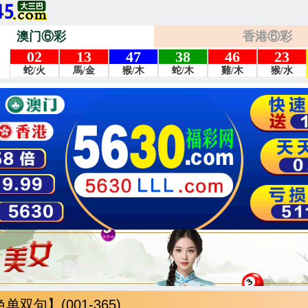
澳门⑥彩
香港⑥彩
双句】(001-365)