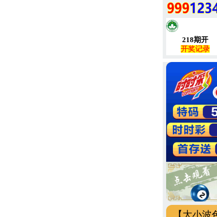
【大小波色单