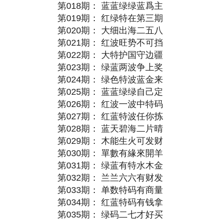
第018期： 蓝蓝绿绿蓝爲主
第019期： 红绿特在第三期
第020期： 大细出海二五八
第021期： 红波旺势不可挡
第022期： 大特护国守边疆
第023期： 绿蓝两波争上奖
第024期： 绿色特波蓝金来
第025期： 蓝蓝绿绿自己定
第026期： 红波一波中特码
第027期： 红蓝特波任你拣
第028期： 蓝天碧海二片晴
第029期： 木能生火可发财
第030期： 單數有緣來開羊
第031期： 绿蓝有特水木金
第032期： 兰兰六六有财发
第033期： 单数特码有商量
第034期： 红蓝特码有钱拿
第035期： 绿码二七才好买