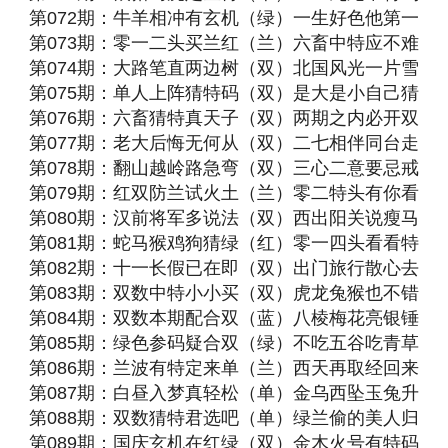
第072期：牛羊相冲有玄机（绿）一生好色他第一
第073期：零一二头买兰红（兰）六畜中特应不难
第074期：大路笔直两边树（双）北国风光一片雪
第075期：单人上阵猜特码（双）是大是小自己猜
第076期：六畜猜特真天子（双）两期之内必开双
第077期：老大后悔无何从（双）二七相伴同台走
第078期：翻山越岭路急弯（双）三心二意要忌戒
第079期：红双防兰试火土（兰）零二特头有你看
第080期：汉前将军多说法（双）西出阳关说瘦马
第081期：蛇马猴鸡狗猜绿（红）零一四头看看特
第082期：十一长假已在即（双）出门旅行散心去
第083期：双数中特小小买（双）虎龙兔猴也不错
第084期：双数本期配合双（蓝）八棱梅花亮银锤
第085期：绿色参码疑合双（绿）不吃五谷吃青草
第086期：兰波有特定来单（兰）西天再取经回来
第087期：白昼入梦真轻松（单）金乌西坠玉兔升
第088期：双数猜特君选吧（单）绿兰偷的美人归
第089期：国庆玄机在红绿（双）金木火号有特码