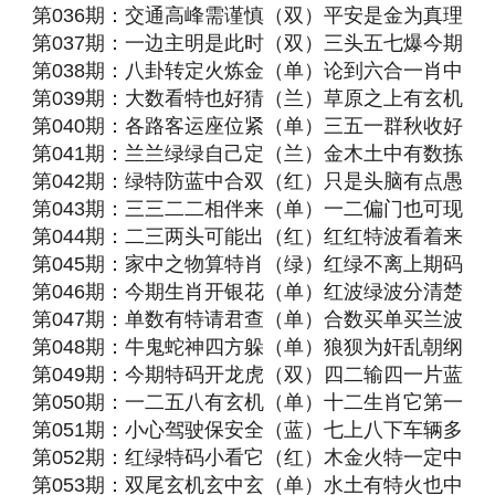
第036期：交通高峰需谨慎（双）平安是金为真理
第037期：一边主明是此时（双）三头五七爆今期
第038期：八卦转定火炼金（单）论到六合一肖中
第039期：大数看特也好猜（兰）草原之上有玄机
第040期：各路客运座位紧（单）三五一群秋收好
第041期：兰兰绿绿自己定（兰）金木土中有数拣
第042期：绿特防蓝中合双（红）只是头脑有点愚
第043期：三三二二相伴来（单）一二偏门也可现
第044期：二三两头可能出（红）红红特波看着来
第045期：家中之物算特肖（绿）红绿不离上期码
第046期：今期生肖开银花（单）红波绿波分清楚
第047期：单数有特请君查（单）合数买单买兰波
第048期：牛鬼蛇神四方躲（单）狼狈为奸乱朝纲
第049期：今期特码开龙虎（双）四二输四一片蓝
第050期：一二五八有玄机（单）十二生肖它第一
第051期：小心驾驶保安全（蓝）七上八下车辆多
第052期：红绿特码小看它（红）木金火特一定中
第053期：双尾玄机玄中玄（单）水土有特火也中