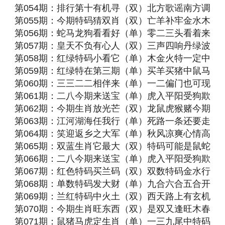
第054期：排行第十有机寻（双）北方歌谣南方调
第055期：今期特码猜双肖（双）亡羊补牢金水木
第056期：蛇马龙狗看看好（单）零二三头看着来
第057期：皇天不负有心人（双）三声四响丹绿波
第058期：红绿特码小看它（单）木金火特一定中
第059期：红绿特在第三期（单）买羊买猪中鼠马
第060期：三三二二相伴来（单）一二偏门也可现
第061期：二八今期来送宝（单）虎入平阳受狗欺
第062期：今期生肖放光芒（双）龙鼠虎猴赌今期
第063期：江河湖海任我行（单）死路一条还要走
第064期：笑迎返乡之大军（单）秋风凉爽心情高
第065期：双蓝生肖它最大（双）特码可能是鼠蛇
第066期：二八今期来送宝（单）虎入平阳受狗欺
第067期：红色特码买兰码（双）双数特码金水行
第068期：单数特码发大财（单）九合六合五合开
第069期：兰红特码中火土（双）西天路上有玄机
第070期：今期生肖旺东西（双）是双又逢旺木春
第071期：鼠猪马虎定生肖（单）一三九尾中特码