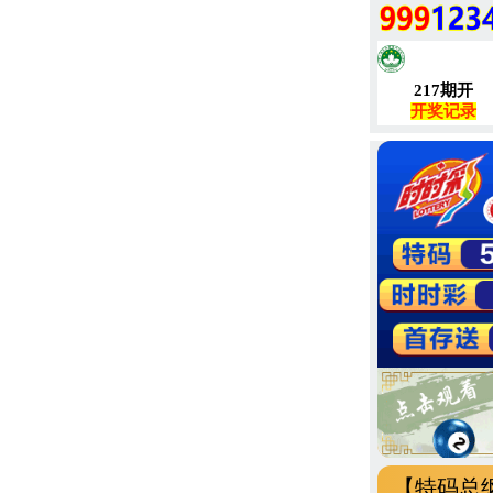
【特码总纲诗