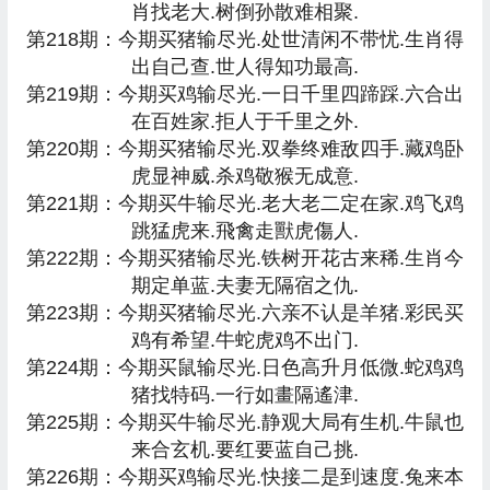
肖找老大.树倒孙散难相聚.
第218期：今期买猪输尽光.处世清闲不带忧.生肖得
出自己查.世人得知功最高.
第219期：今期买鸡输尽光.一日千里四蹄踩.六合出
在百姓家.拒人于千里之外.
第220期：今期买猪输尽光.双拳终难敌四手.藏鸡卧
虎显神威.杀鸡敬猴无成意.
第221期：今期买牛输尽光.老大老二定在家.鸡飞鸡
跳猛虎来.飛禽走獸虎傷人.
第222期：今期买猪输尽光.铁树开花古来稀.生肖今
期定单蓝.夫妻无隔宿之仇.
第223期：今期买猪输尽光.六亲不认是羊猪.彩民买
鸡有希望.牛蛇虎鸡不出门.
第224期：今期买鼠输尽光.日色高升月低微.蛇鸡鸡
猪找特码.一行如畫隔遙津.
第225期：今期买牛输尽光.静观大局有生机.牛鼠也
来合玄机.要红要蓝自己挑.
第226期：今期买鸡输尽光.快接二是到速度.兔来本