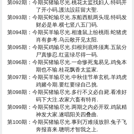
第092期：今期买猪输尽光.桃花太监找妇人.特码开
了开小码.護法設莊留大聖.
第093期：今期买蛇输尽光.东船西航两头现.特码发
财必是单.横七竖八五门码.
第094期：今期买羊输尽光.相逢鼠上纷桃雨.蛇猪虎
肖有参考.乌云敞开见太阳.
第095期：今期买鸡输尽光.归根到底终须离.五鼠分
尸真惨忍.红蓝绿尽得一码.
第096期：今期买猪输尽光.一命惨死鬼易见.鸡兔本
期也不输.桂花飘香太监家.
第097期：今期买羊输尽光.中秋佳节单玄机.羊鸡虎
鸡赌今期.要红要绿自己挑.
第098期：今期买猪输尽光.多行不义必自毙.看准好
码下大注.农家六畜有特肖.
第099期：今期买猪输尽光.两期之内必开双.鸡鼠精
神发大家.遂唱阳关四叠曲.
第100期：今期买猪输尽光.事到万难须放胆.兔子飞
奔报喜来.聰明才智我之上.