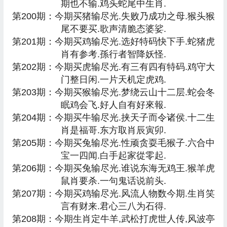
期也不输.鸡头蛇尾中生肖.
第200期：今期买猪输尽光.失败乃成功之母.猴头猴
尾不要买.歌声清脆态婆娑.
第201期：今期买鸡输尽光.选好特码快下手.蛇猪虎
肖有参考.孫行者智降妖怪.
第202期：今期买虎输尽光.有三有四有特码.鸡守大
门整日闲.一片天机定虎鸡.
第203期：今期买猴输尽光.梦绕云山十二层.蛇会冬
眠鸡会飞.好人自有好來報.
第204期：今期买牛输尽光.挟天子而令诸侯.十二生
肖是福哥.东方取肖辰寅卯.
第205期：今期买兔输尽光.性顽贪耍毛猴子.六合中
宝一四闻.白手起家從零起.
第206期：今期买兔输尽光.谁说东海无鸡王.猴羊虎
鼠肖要杀.一句鬼话说前头.
第207期：今期买鸡输尽光.风流人物数今期.生肖笑
言有财来.君心三八为石得.
第208期：今期生肖定牛羊,武松打虎世人传,风波亭