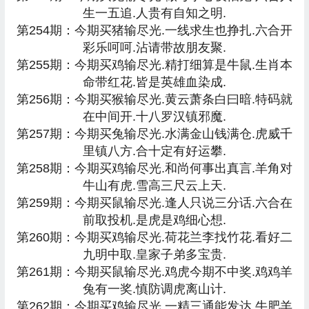
生一五追.人贵有自知之明.
第254期：今期买猪输尽光.一线求生也挣扎.六合开
彩乐呵呵.沾请带故朋友聚.
第255期：今期买鸡输尽光.精打细算是牛鼠.生肖本
命带红花.皆是英雄血染成.
第256期：今期买猴输尽光.黄云萧条白曰暗.特码就
在中间开.十八罗汉镇邪魔.
第257期：今期买兔输尽光.水满金山钱满仓.虎威千
里镇八方.合十定有好运攀.
第258期：今期买鸡输尽光.和尚何事出真言.羊角对
牛山有虎.雪高三尺云上天.
第259期：今期买鼠输尽光.逢人只说三分话.六合在
前取投机.是虎是鸡细心想.
第260期：今期买鸡输尽光.荷花兰李找竹花.看好二
九明中取.皇家子弟多宝贵.
第261期：今期买鼠输尽光.鸡虎今期不中奖.鸡鸡羊
兔有一奖.慎防调虎离山计.
第262期：今期买鸡输尽光.一精三通能发达.牛肥羊