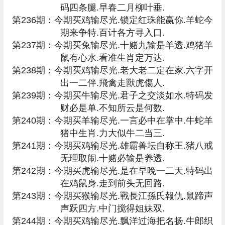
码四条腿.早春二月柳叶垂.
第236期：今期买鸡输尽光.锁定红珠能赢你.羊蛇今
期来争特.百计各方寻入口.
第237期：今期买兔输尽光.十赌九输是羊透.鸡猪羊
鼠有心水.看准生肖定万达.
第238期：今期买鸡输尽光.老大老二定在家.六字开
出一二伴.飛禽走獸虎傷人.
第239期：今期买牛输尽光.君子之交淡如水.特码发
财必是单.不知所云是何数.
第240期：今期买羊输尽光.一言必中在掌中.牛蛇羊
猪中生肖.力大似牛二当三.
第241期：今期买鸡输尽光.雄霸兽坛自称王.猪八戒
无理取闹.十赌必输是养透.
第242期：今期买虎输尽光.是在早晚一二天.特码出
在鸡鼠身.走到前头无回路.
第243期：今期买猴输尽光.戰長江孫氏報仇.鼠蹄声
声跃四方.中门搅得姐妹双.
第244期：今期买鸡输尽光.飘洋过海把名扬.牛郎织