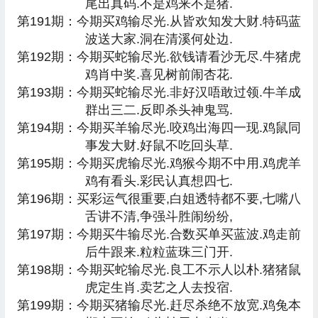
尾出真码.不是鸡来不是猪.
第191期：今期买鸡输尽光.从皆欢知发大财.特码蓝
波送大家.洞在清溪何处边.
第192期：今期买蛇输尽光.欲钱请看沙无尽.牛猪虎
鸡肖中奖.喜见树前闹杏花.
第193期：今期买蛇输尽光.非好汉唔敢过领.牛羊成
群出三二.反即杀头神鬼骂.
第194期：今期买羊输尽光.咬鸡出海四一现.鸡鼠同
事发大财.好鼠不吃回头草.
第195期：今期买虎输尽光.鸡猴今期不中用.鸡虎羊
鸡有看头.彩民认真想四七.
第196期：买彩运气很重要,白姐透特都不要,七嘴八
舌讲不清,争强斗胜闹纷纷,
第197期：今期买牛输尽光.合数买单买蓝波.鸡走前
后牛跟来.粒粒蓝珠三门开.
第198期：今期买蛇输尽光.良工不示人以朴.猪猪鼠
虎定生肖.卖艺之人去投宿.
第199期：今期买猪输尽光.赶尽杀绝不放宽.鸡兔本