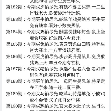
女配和谐.独守空房三年久.
第182期：今期买虎输尽光.有钱不要去买鸡.十二生
肖我老大.良策妙計計計絕.
第183期：今期买牛输尽光.蛇鼠羊鸡是绝肖.买牛买
兔有钱拿.看好小数去买鼠.
第184期：今期买鸡输尽光.關雲長挂印封金.鼠上坐
着食蛇客.好运四六今复开.
第185期：今期买兔输尽光.黄云萧条白曰暗.特码生
肖大泽土.十八罗汉镇邪魔.
第186期：今期买虎输尽光.步步高升是鼠儿.兔虎猴
猪鸡上天.羊丑今期有玄机.
第187期：今期买猪输尽光.执迷不悟看六合.看好特
码你有缘.春花秋月何时了.
第188期：今期买羊输尽光.一母同生是兄弟.特尾定
在四字来.随一连二赢三番.
第189期：今期买马输尽光.吃草动特是羊兔.小防鸡
虎不会错.买了此肖必中奖.
第190期：今期买鸡输尽光.官大权大肚子大.生肖头