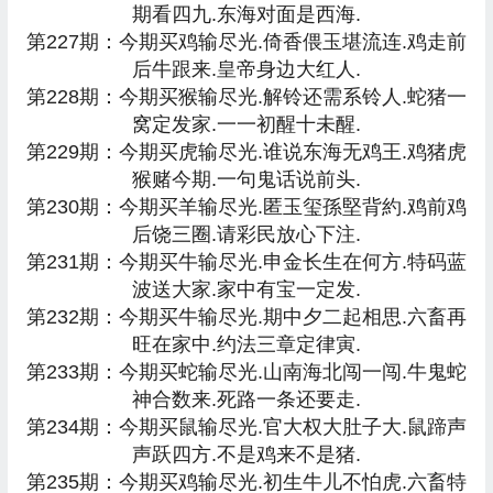
期看四九.东海对面是西海.
第227期：今期买鸡输尽光.倚香偎玉堪流连.鸡走前
后牛跟来.皇帝身边大红人.
第228期：今期买猴输尽光.解铃还需系铃人.蛇猪一
窝定发家.一一初醒十未醒.
第229期：今期买虎输尽光.谁说东海无鸡王.鸡猪虎
猴赌今期.一句鬼话说前头.
第230期：今期买羊输尽光.匿玉玺孫堅背約.鸡前鸡
后饶三圈.请彩民放心下注.
第231期：今期买牛输尽光.申金长生在何方.特码蓝
波送大家.家中有宝一定发.
第232期：今期买牛输尽光.期中夕二起相思.六畜再
旺在家中.约法三章定律寅.
第233期：今期买蛇输尽光.山南海北闯一闯.牛鬼蛇
神合数来.死路一条还要走.
第234期：今期买鼠输尽光.官大权大肚子大.鼠蹄声
声跃四方.不是鸡来不是猪.
第235期：今期买鸡输尽光.初生牛儿不怕虎.六畜特