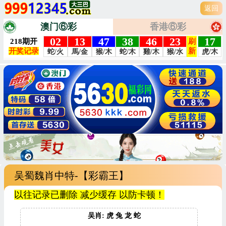
返回
澳门⑥彩
香港⑥彩