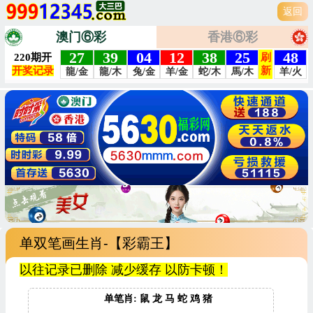
返回
澳门⑥彩
香港⑥彩