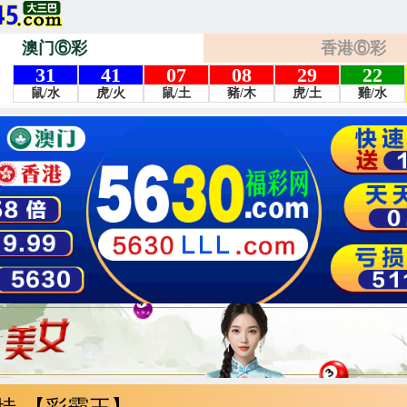
澳门⑥彩
香港⑥彩