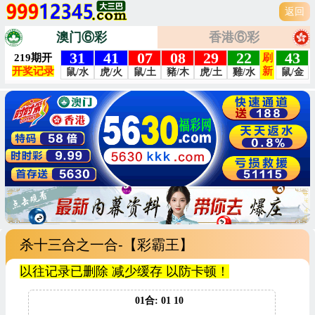
返回
澳门⑥彩
香港⑥彩