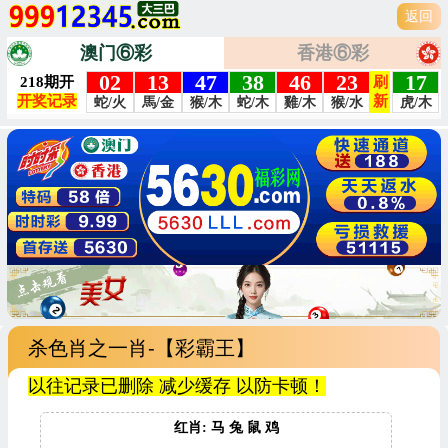
返回
澳门⑥彩
香港⑥彩