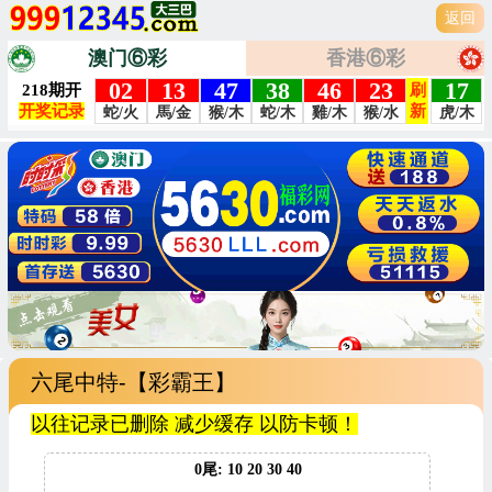
返回
澳门⑥彩
香港⑥彩