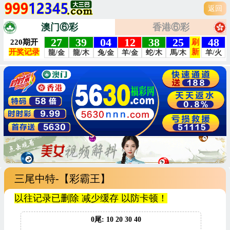
返回
澳门⑥彩
香港⑥彩