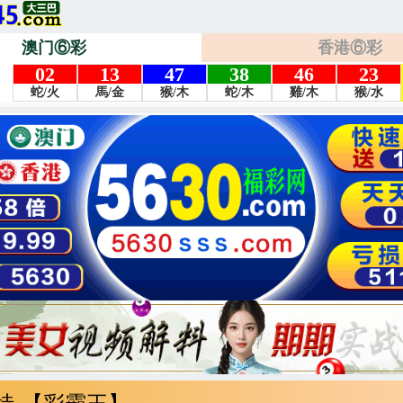
澳门⑥彩
香港⑥彩