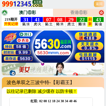
返回
澳门⑥彩
香港⑥彩