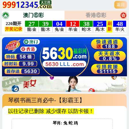
返回
澳门⑥彩
香港⑥彩