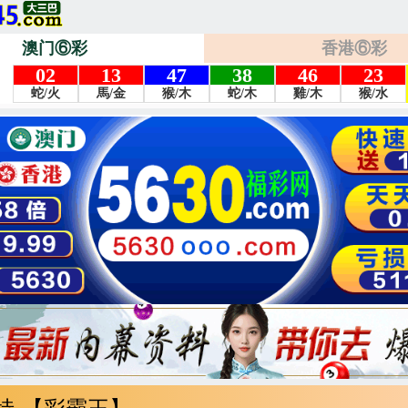
澳门⑥彩
香港⑥彩